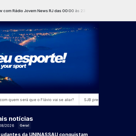
m Rádio Jovem News RJ das 00:00 às 23:59 -
Tocando agora: Joana -
uem será que o Flávio vai se aliar?
SJB presente em seminário regi
is notícias
08/2026
Geral
tudantes da UNINASSAU conquistam