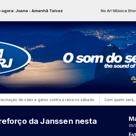
ra: Joana - Amanhã Talvez
No Ar! Música Show co
inação de cães e gatos contra a raiva no sábado
Com quem será, com q
Ma
 reforço da Janssen nesta
05/
Es