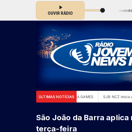
sica Show com Rádio Jovem News RJ das 00:00 às 23:59 -
Tocando ago
OUVIR RÁDIO
stam medalhas de ouro no FISU AMERICA GAMES
ÚLTIMAS NOTÍCIAS
SJB: NCZ inicia vac
São João da Barra aplica
terça-feira