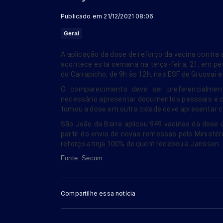
Publicado em 21/12/2021 08:06
Geral
A aplicação da dose de reforço da vacina contr
acontece esta semana na terça-feira, 21, em pe
do Carrapicho, de 9h às 12h, nas ESF de Grussaí e
O comparecimento deve ser preferencialment
necessário apresentar documentos pessoais e c
tomou a dose em outra cidade deve apresentar c
São João da Barra aplicou 949 vacinas da dose ú
partir do envio de novas remessas pelo Ministér
reforço atinja 100% de quem recebeu a Janssen.
Fonte: Secom
Compartilhe essa notícia