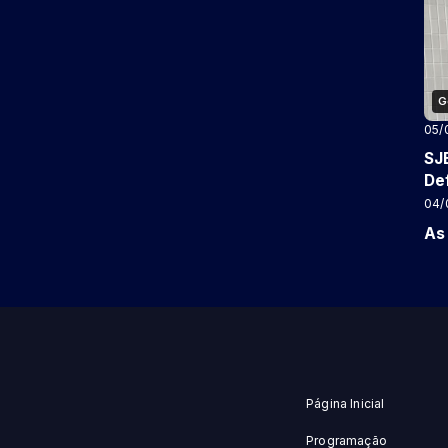
G
05/
SJ
Def
04/
As
Página Inicial
Programação