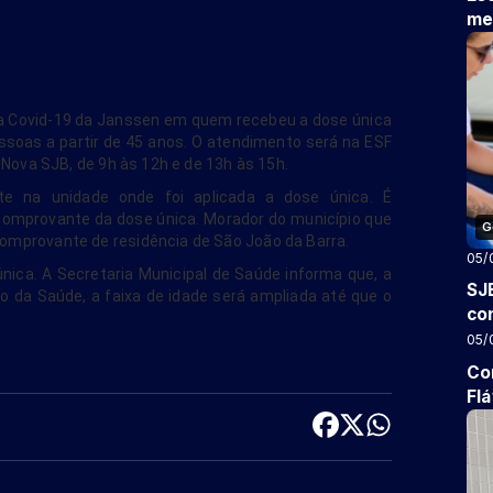
me
a a Covid-19 da Janssen em quem recebeu a dose única
ssoas a partir de 45 anos. O atendimento será na ESF
 Nova SJB, de 9h às 12h e de 13h às 15h.
e na unidade onde foi aplicada a dose única. É
omprovante da dose única. Morador do município que
G
omprovante de residência de São João da Barra.
05/
nica. A Secretaria Municipal de Saúde informa que, a
SJ
io da Saúde, a faixa de idade será ampliada até que o
co
05/
Co
Flá