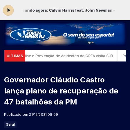
:59 -
Tocando agora: Calvin Harris feat. John Newman - Blame (Aud
ão de Análise e Prevenção de Acidentes do CREA visita SJB
ÚLTIMAS
Prefeit
Governador Cláudio Castro
lança plano de recuperação de
47 batalhões da PM
Publicado em 21/12/2021 08:09
Geral