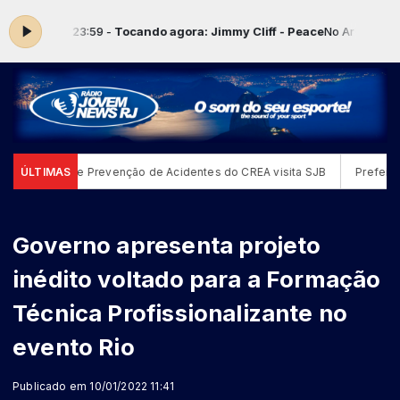
0:00 às 23:59 -
Tocando agora: Jimmy Cliff - Peace
No Ar! Música Sh
e Análise e Prevenção de Acidentes do CREA visita SJB
ÚLTIMAS
Prefeito Ro
Governo apresenta projeto
inédito voltado para a Formação
Técnica Profissionalizante no
evento Rio
Publicado em 10/01/2022 11:41