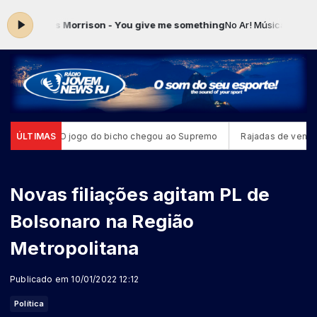
 James Morrison - You give me something
No Ar! Música Show com R
 (7)
ÚLTIMAS
O jogo do bicho chegou ao Supremo
Rajadas de ventos mui
Novas filiações agitam PL de
Bolsonaro na Região
Metropolitana
Publicado em 10/01/2022 12:12
Política