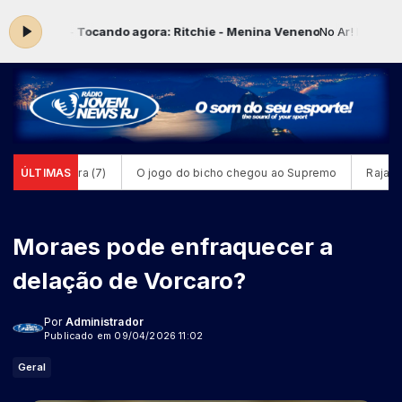
s 23:59 -
Tocando agora: Ritchie - Menina Veneno
No Ar! Música Sho
 sexta-feira (7)
ÚLTIMAS
O jogo do bicho chegou ao Supremo
Rajadas de
Moraes pode enfraquecer a
delação de Vorcaro?
Por
Administrador
Publicado em 09/04/2026 11:02
Geral