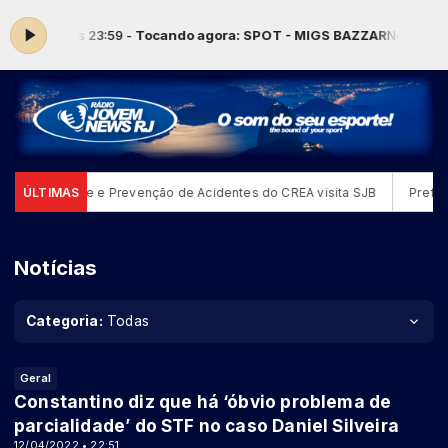
s 00:00 às 23:59 -
Tocando agora: SPOT - MIGS BAZZAR
No Ar! Músi
o de Análise e Prevenção de Acidentes do CREA visita SJB
ÚLTIMAS
Prefeito
Notícias
Categoria:
Todas
Geral
Constantino diz que há ‘óbvio problema de
parcialidade’ do STF no caso Daniel Silveira
12/04/2022 • 22:51