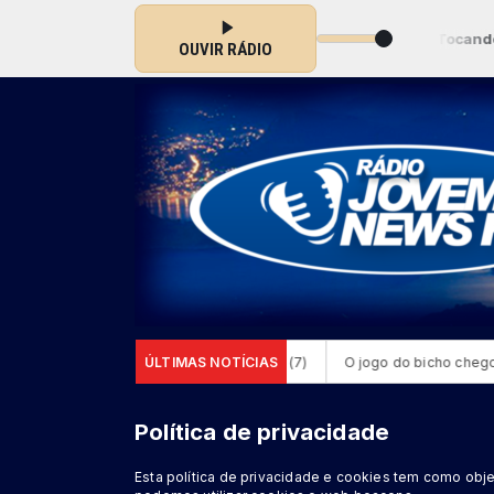
ica Show com Rádio Jovem News RJ das 00:00 às 23:59 -
Tocando agor
OUVIR RÁDIO
municipal de ensino nesta sexta-feira (7)
ÚLTIMAS NOTÍCIAS
O jogo do bicho chegou a
Política de privacidade
Esta política de privacidade e cookies tem como ob