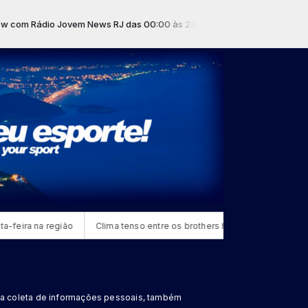
 Rádio Jovem News RJ das 00:00 às 23:59 -
Tocando agora: SPOT - 
ira na região
Clima tenso entre os brothers hermanos
Comissão 
 da coleta de informações pessoais, também