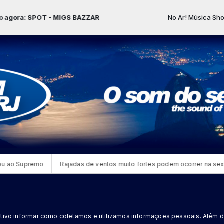
a: SPOT - MIGS BAZZAR
No Ar! Música Show com
o Supremo
Rajadas de ventos muito fortes podem ocorrer na sexta-fe
jetivo informar como coletamos e utilizamos informações pessoais. Além