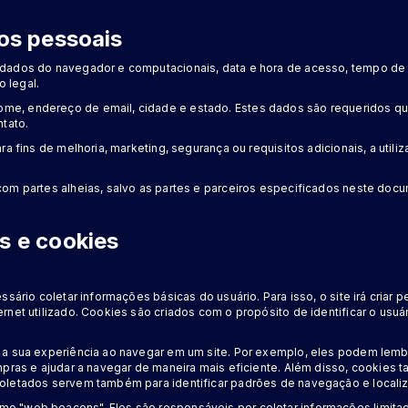
os pessoais
dados do navegador e computacionais, data e hora de acesso, tempo de 
o legal.
, endereço de email, cidade e estado. Estes dados são requeridos quan
tato.
ra fins de melhoria, marketing, segurança ou requisitos adicionais, a uti
om partes alheias, salvo as partes e parceiros especificados neste doc
s e cookies
ssário coletar informações básicas do usuário. Para isso, o site irá cria
net utilizado. Cookies são criados com o propósito de identificar o usuár
a sua experiência ao navegar em um site. Por exemplo, eles podem lembr
mpras e ajudar a navegar de maneira mais eficiente. Além disso, cookie
oletados servem também para identificar padrões de navegação e locali
 "web beacons". Eles são responsáveis por coletar informações limitada