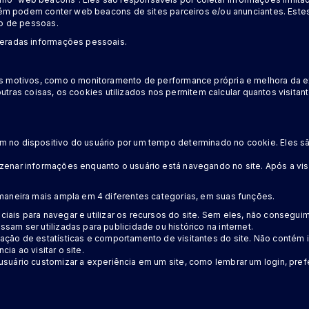
ambém podem conter web beacons de sites parceiros e/ou anunciantes. Es
ão de pessoas.
deradas informações pessoais.
s motivos, como o monitoramento de performance própria e melhora da ex
re outras coisas, os cookies utilizados nos permitem calcular quantos vi
no dispositivo do usuário por um tempo determinado no cookie. Eles são
enar informações enquanto o usuário está navegando no site. Após a vis
maneira mais ampla em 4 diferentes categorias, em suas funções.
iais para navegar e utilizar os recursos do site. Sem eles, não consegui
m ser utilizadas para publicidade ou histórico na internet.
iação de estatísticas e comportamento de visitantes do site. Não cont
ia ao visitar o site.
suário customizar a experiência em um site, como lembrar um login, pref