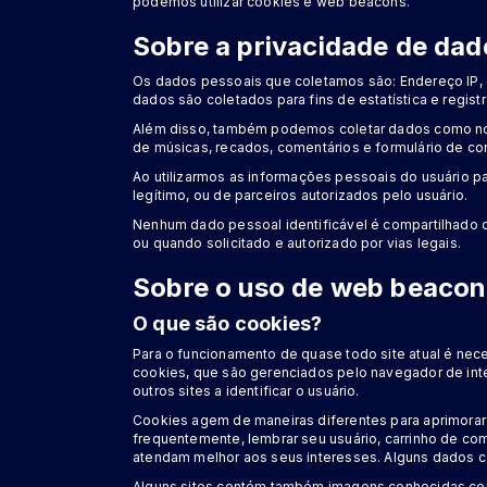
podemos utilizar cookies e web beacons.
Sobre a privacidade de dad
Os dados pessoais que coletamos são: Endereço IP, 
dados são coletados para fins de estatística e registr
Além disso, também podemos coletar dados como nome
de músicas, recados, comentários e formulário de con
Ao utilizarmos as informações pessoais do usuário pa
legítimo, ou de parceiros autorizados pelo usuário.
Nenhum dado pessoal identificável é compartilhado c
ou quando solicitado e autorizado por vias legais.
Sobre o uso de web beacon
O que são cookies?
Para o funcionamento de quase todo site atual é nece
cookies, que são gerenciados pelo navegador de inter
outros sites a identificar o usuário.
Cookies agem de maneiras diferentes para aprimorar 
frequentemente, lembrar seu usuário, carrinho de co
atendam melhor aos seus interesses. Alguns dados c
Alguns sites contém também imagens conhecidas como