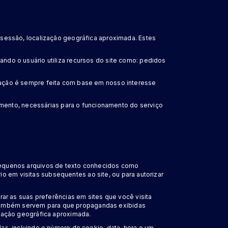
sessão, localização geográfica aproximada. Estes
do o usuário utiliza recursos do site como: pedidos
lização é sempre feita com base em nosso interesse
umento, necessárias para o funcionamento do serviço
r pequenos arquivos de texto conhecidos como
io em visitas subsequentes ao site, ou para autorizar
ar as suas preferências em sites que você visita
s também servem para que propagandas exibidas
zação geográfica aproximada.
s, incluindo o número do cookie, data, hora e um