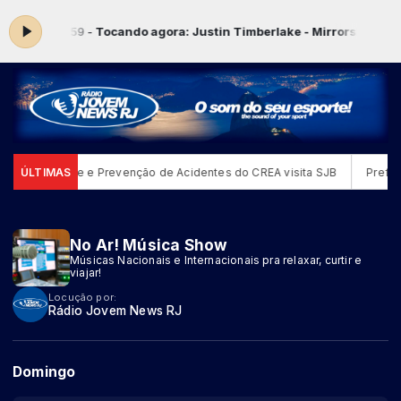
0:00 às 23:59 -
Tocando agora: Justin Timberlake - Mirrors
No Ar! M
ão de Análise e Prevenção de Acidentes do CREA visita SJB
ÚLTIMAS
Prefeit
No Ar! Música Show
Músicas Nacionais e Internacionais pra relaxar, curtir e
viajar!
Locução por:
Rádio Jovem News RJ
Domingo