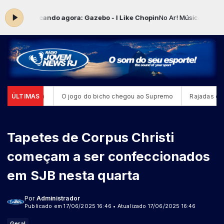
:59 -
Tocando agora: Gazebo - I Like Chopin
No Ar! Música Show com 
a-feira (7)
ÚLTIMAS
O jogo do bicho chegou ao Supremo
Rajadas de ven
Tapetes de Corpus Christi
começam a ser confeccionados
em SJB nesta quarta
Por
Administrador
Publicado em 17/06/2025 16:46 • Atualizado 17/06/2025 16:46
Geral