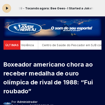
:00 às 23:59 -
Tocando agora: Bee Gees- I Started a Joke
No Ar! Mús
rói Contra a Violência
ÚLTIMAS
Centro de Saúde do Pescador em SJB comple
Boxeador americano chora ao
receber medalha de ouro
olímpica de rival de 1988: “Fui
roubado”
Por
Administrador