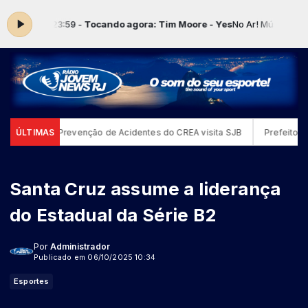
 00:00 às 23:59 -
Tocando agora: Tim Moore - Yes
No Ar! Música Sho
e Análise e Prevenção de Acidentes do CREA visita SJB
ÚLTIMAS
Prefeito Ro
Santa Cruz assume a liderança
do Estadual da Série B2
Por
Administrador
Publicado em 06/10/2025 10:34
Esportes